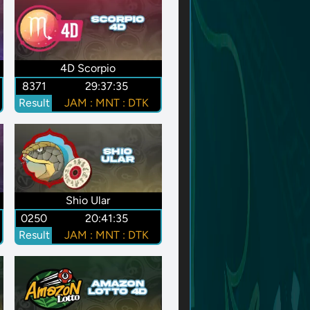
4D Scorpio
8371
29:37:33
Result
JAM : MNT : DTK
Shio Ular
0250
20:41:33
Result
JAM : MNT : DTK