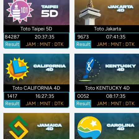
Toto Taipei 5D
Toto Jakarta
84287
20:37:33
9673
07:41:33
Result
JAM : MNT : DTK
Result
JAM : MNT : DTK
Toto CALIFORNIA 4D
Toto KENTUCKY 4D
1417
16:27:33
0052
08:17:33
Result
JAM : MNT : DTK
Result
JAM : MNT : DTK