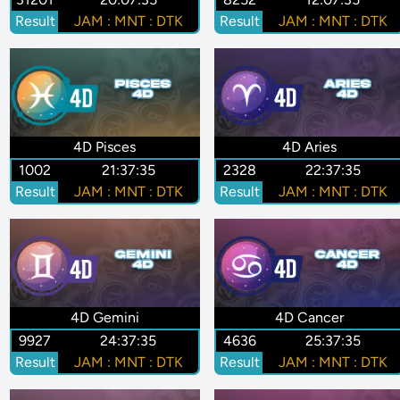
Result
JAM : MNT : DTK
Result
JAM : MNT : DTK
4D Pisces
4D Aries
1002
21:37:33
2328
22:37:33
Result
JAM : MNT : DTK
Result
JAM : MNT : DTK
4D Gemini
4D Cancer
9927
24:37:33
4636
25:37:33
Result
JAM : MNT : DTK
Result
JAM : MNT : DTK