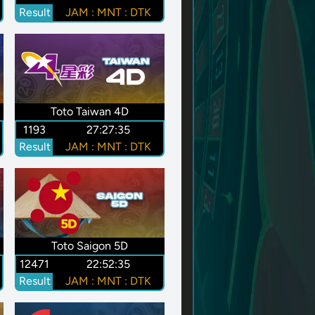
Result
JAM : MNT : DTK
Toto Taiwan 4D
1193
27:27:33
Result
JAM : MNT : DTK
Toto Saigon 5D
12471
22:52:33
Result
JAM : MNT : DTK