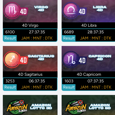
4D Virgo
4D Libra
6100
27:37:33
6689
28:37:33
Result
JAM : MNT : DTK
Result
JAM : MNT : DTK
4D Sagitarius
4D Capricorn
3253
06:37:33
1603
07:37:33
Result
JAM : MNT : DTK
Result
JAM : MNT : DTK