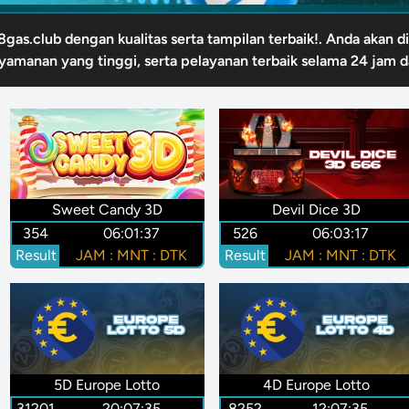
as.club dengan kualitas serta tampilan terbaik!. Anda akan di
manan yang tinggi, serta pelayanan terbaik selama 24 jam da
Sweet Candy 3D
Devil Dice 3D
354
06:01:35
526
06:03:15
Result
JAM : MNT : DTK
Result
JAM : MNT : DTK
5D Europe Lotto
4D Europe Lotto
31201
20:07:33
8252
12:07:33