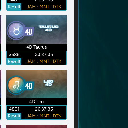
Result
JAM : MNT : DTK
4D Taurus
3586
23:37:33
Result
JAM : MNT : DTK
4D Leo
4801
26:37:33
Result
JAM : MNT : DTK