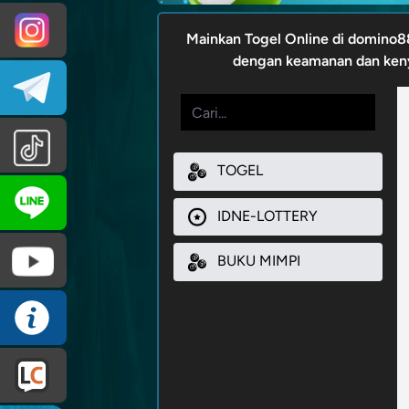
Mainkan Togel Online di domino88g
dengan keamanan dan kenya
TOGEL
IDNE-LOTTERY
BUKU MIMPI