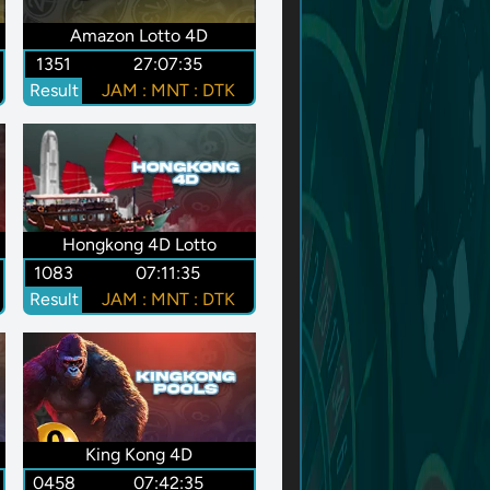
Amazon Lotto 4D
1351
27:07:33
Result
JAM : MNT : DTK
Hongkong 4D Lotto
1083
07:11:33
Result
JAM : MNT : DTK
King Kong 4D
0458
07:42:33